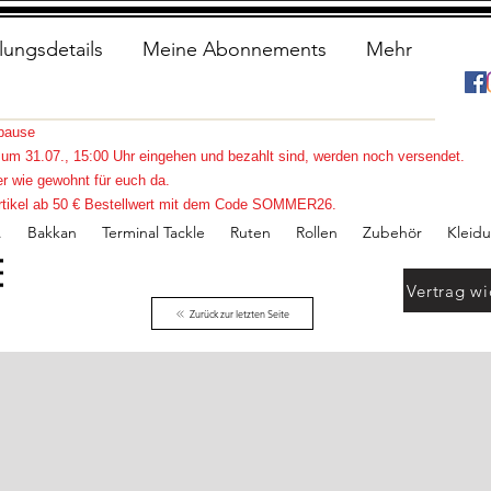
lungsdetails
Meine Abonnements
Mehr
spause
s zum 31.07., 15:00 Uhr eingehen und bezahlt sind, werden noch versendet.
r wie gewohnt für euch da.
e Artikel ab 50 € Bestellwert mit dem Code SOMMER26.
.
Bakkan
Terminal Tackle
Ruten
Rollen
Zubehör
Kleid
Vertrag wi
Zurück zur letzten Seite