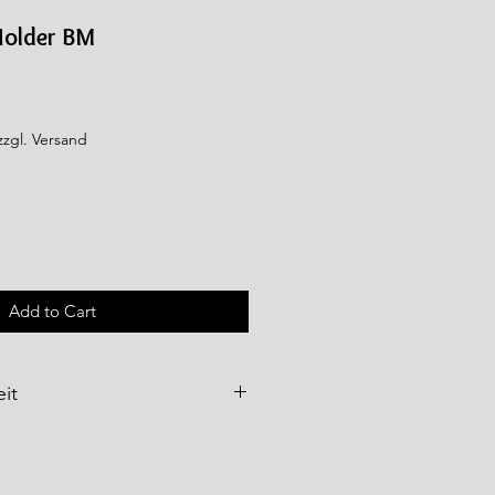
Holder BM
zzgl. Versand
Add to Cart
it
e
werden über
WFT – World
bH
als Importeur vertrieben und
ltenden Qualitäts- und