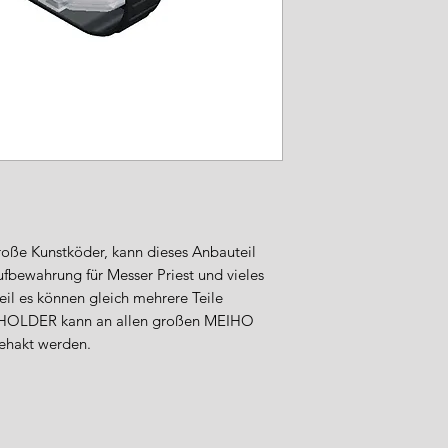
Sicherheitsstandard
Importeur / Anspre
WFT – World Fishi
Industriestraße 5
49324 Melle
Deutschland
Tel.: +49 (0) 5422 9
E-Mail: info@wft-fi
Sicherheitshinweise
Verwenden Sie d
bestimmungsgem
oße Kunstköder, kann dieses Anbauteil
angegebenen Be
fbewahrung für Messer Priest und vieles
Kinder sollten ke
eil es können gleich mehrere Teile
haben.
 HOLDER kann an allen großen MEIHO
Prüfen Sie rege
hakt werden.
und tauschen Sie
Reinigen Sie di
Reinigungsmitte
scheuernde Mate
Lagern Sie die P