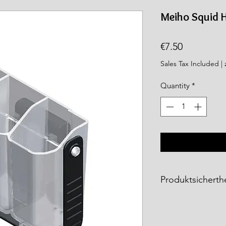
rea.com
Meiho Squid 
Price
€7.50
Sales Tax Included
|
Quantity
*
Produktsicherthe
Die
Meiho Produkt
Fishing Tackle Gm
entsprechen den ge