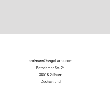
direkter Sonnene
Haftungsausschluss:
Bei unsachgemäßer
Hersteller bzw. WFT
areimann@angel-area.com
Potsdamer Str. 24
38518 Gifhorn
Deutschland