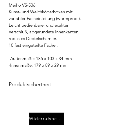
Meiho VS-506
Kunst- und Weichköderboxen mit
variabler Facheinteilung (wormproof).
Leicht bedienbarer und exakter
Verschluß, abgerundete Innenkanten,
robustes Deckelscharnier.
10 fest eingeteilte Fächer.
-Außenmaße: 186 x 103 x 34 mm
-Innenmaße: 179 x 89 x 29 mm
Produktsichertheit
Die
Meiho Produkte
werden über
WFT
– World Fishing Tackle GmbH
als
Importeur vertrieben und entsprechen
den geltenden Qualitäts- und
Widerrufsbelehrung
Sicherheitsstandards.
Importeur / Ansprechpartner: