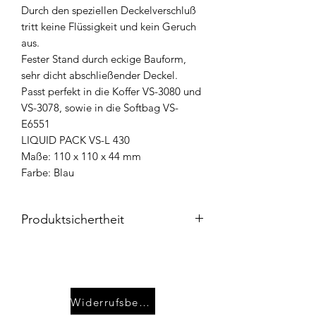
Durch den speziellen Deckelverschluß
tritt keine Flüssigkeit und kein Geruch
aus.
Fester Stand durch eckige Bauform,
sehr dicht abschließender Deckel.
Passt perfekt in die Koffer VS-3080 und
VS-3078, sowie in die Softbag VS-
E6551
LIQUID PACK VS-L 430
Maße: 110 x 110 x 44 mm
Farbe: Blau
Produktsichertheit
Die
Meiho Produkte
werden über
WFT
– World Fishing Tackle GmbH
als
Importeur vertrieben und entsprechen
den geltenden Qualitäts- und
Widerrufsbelehrung
Sicherheitsstandards.