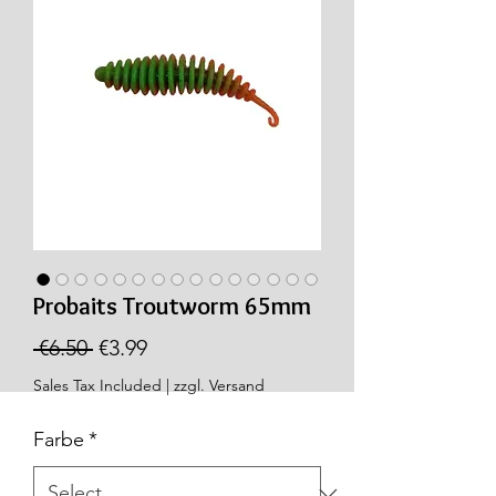
Probaits Troutworm 65mm
Regular
Sale
 €6.50 
€3.99
Price
Price
Sales Tax Included
|
zzgl. Versand
Farbe
*