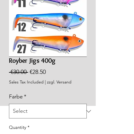
Royber Jigs 400g
Regular
Sale
 €30.00 
€28.50
Price
Price
Sales Tax Included
|
zzgl. Versand
Farbe
*
Quantity
*