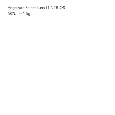
Angelrute Select Luna LUNTR-OS-
682UL 0.6-5g
Widerrufsbelehrung
Kontakt
AGB`s
Impressum
Datenschutzerklärung
areimann@angel-area.com
Potsdamer Str. 24