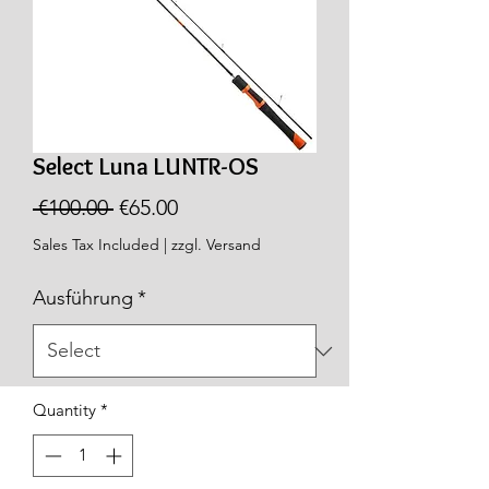
Select Luna LUNTR-OS
Regular
Sale
 €100.00 
€65.00
Price
Price
Sales Tax Included
|
zzgl. Versand
Ausführung
*
Quantity
*