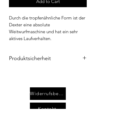
Add to Cart
Durch die tropfenähnliche Form ist der
Dexter eine absolute
Weitwurfmaschine und hat ein sehr
aktives Laufverhalten.
Produktsicherheit
Herstellerinformationen
Name: YARIE Co,LTD
Adresse: 1-34-33 Minamigaoka, Sanda
City,Hyogo Japan
Widerrufsbelehrung
Webseite: https://yarie.net/
Europäischer Hersteller: Nein
Kontakt
Verantwortliche Person
Name: Dennis Kruse
Adresse: Brinkgartenstraße 21, 45894
AGB`s
Gelsenkirchen