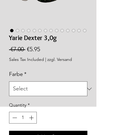
Yarie Dexter 3,0g
Regular
Sale
 €7.00 
€5.95
Price
Price
Sales Tax Included
|
zzgl. Versand
Farbe
*
Quantity
*