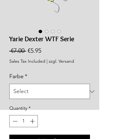
Yarie Dexter WTF Serie
Regular
Sale
 €7.00 
€5.95
Price
Price
Sales Tax Included
|
zzgl. Versand
Farbe
*
Quantity
*