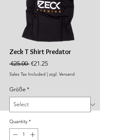
Zeck T Shirt Predator
Regular
Sale
 €25.00 
€21.25
Price
Price
Sales Tax Included
|
zzgl. Versand
Größe
*
Quantity
*