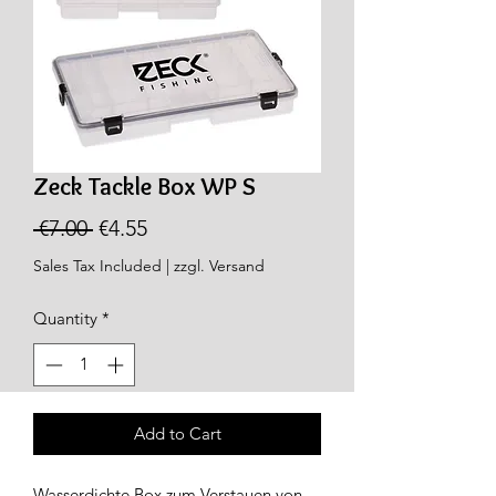
Zeck Tackle Box WP S
Regular
Sale
 €7.00 
€4.55
Price
Price
Sales Tax Included
|
zzgl. Versand
Quantity
*
Add to Cart
Wasserdichte Box zum Verstauen von