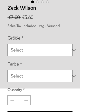
Zeck Wilson
Regular
Sale
 €7.00 
€5.60
Price
Price
Sales Tax Included
|
zzgl. Versand
Größe
*
Farbe
*
Quantity
*