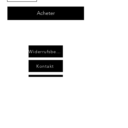
Acheter
Widerrufsbelehrung
Kontakt
AGB`s
Impressum
Datenschutzerklärung
areimann@angel-area.com