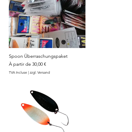
Spoon Überraschungspaket
Prix promotionnel
À partir de
30,00 €
TVA Incluse
|
zzgl. Versand