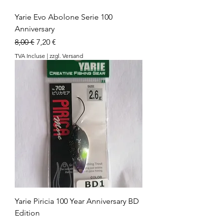
Yarie Evo Abolone Serie 100
Anniversary
Prix original
Prix promotionnel
8,00 €
7,20 €
TVA Incluse
|
zzgl. Versand
Yarie Piricia 100 Year Anniversary BD
Edition