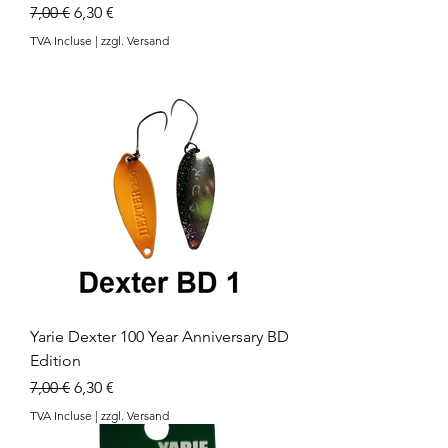
Prix original
Prix promotionnel
7,00 €
6,30 €
TVA Incluse
|
zzgl. Versand
Yarie Dexter 100 Year Anniversary BD
Edition
Prix original
Prix promotionnel
7,00 €
6,30 €
TVA Incluse
|
zzgl. Versand