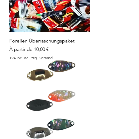
Forellen Überraschungspaket
Prix promotionnel
À partir de
10,00 €
TVA Incluse
|
zzgl. Versand