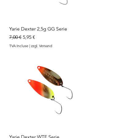
Yarie Dexter 2,5g GG Serie
Prix original
Prix promotionnel
7,00 €
5,95 €
TVA Incluse
|
zzgl. Versand
Yarie Dexter WTF Serie