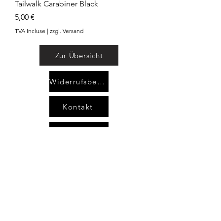
Tailwalk Carabiner Black
Prix
5,00 €
TVA Incluse
|
zzgl. Versand
Zur Übersicht
Widerrufsbelehrung
Kontakt
AGB`s
Impressum
Datenschutzerklärung
areimann@angel-area.com