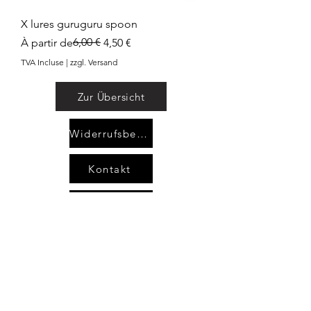
X lures guruguru spoon
Prix original
Prix promotionnel
6,00 €
À partir de
4,50 €
TVA Incluse
|
zzgl. Versand
Zur Übersicht
Widerrufsbelehrung
Kontakt
AGB`s
Impressum
Datenschutzerklärung
areimann@angel-area.com