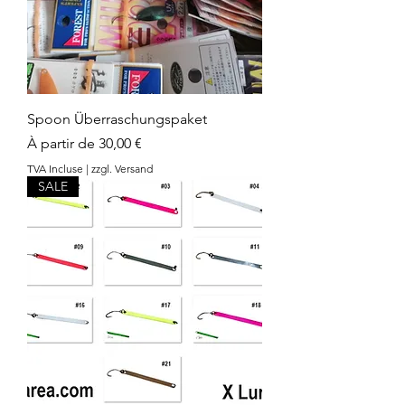
Spoon Überraschungspaket
Prix promotionnel
À partir de
30,00 €
TVA Incluse
|
zzgl. Versand
SALE