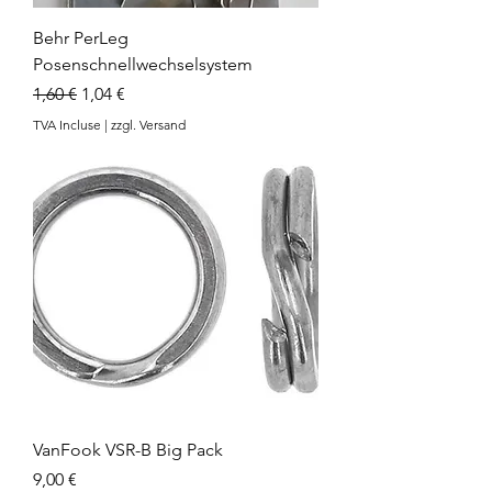
Behr PerLeg
Posenschnellwechselsystem
Prix original
Prix promotionnel
1,60 €
1,04 €
TVA Incluse
|
zzgl. Versand
VanFook VSR-B Big Pack
Prix
9,00 €