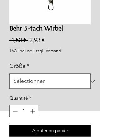
Behr 5-fach Wirbel
Prix
Prix
 4,50 € 
2,93 €
original
promotionnel
TVA Incluse
|
zzgl. Versand
Größe
*
Quantité
*
Ajouter au panier