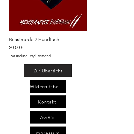
Beastmode 2 Handtuch
Prix
20,00 €
TVA Incluse
|
zzgl. Versand
Zur Übersicht
Widerrufsbelehrung
Kontakt
AGB`s
Impressum