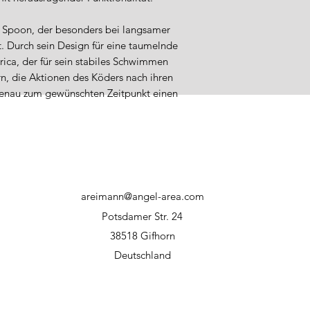
unbeaufsichtigt 
Haustiere diese 
ner Spoon, der besonders bei langsamer
Verletzungsgefah
st. Durch sein Design für eine taumelnde
Verletzungsgefah
ica, der für sein stabiles Schwimmen
rn, die Aktionen des Köders nach ihren
genau zum gewünschten Zeitpunkt einen
areimann@angel-area.com
Potsdamer Str. 24
38518 Gifhorn
Deutschland