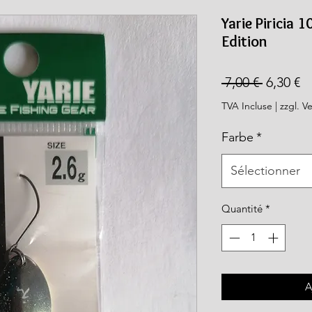
rea.com
Yarie Piricia 
Edition
Prix
Pr
 7,00 € 
6,30 €
original
p
TVA Incluse
|
zzgl. V
Farbe
*
Sélectionner
Quantité
*
A