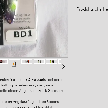
Produktsicherhe
Herstellerinformati
Name: YARIE Co,L
Adresse: 1-34-33 
Japan
Webseite: https://ya
Europäischer Herste
Verantwortliche Pe
Name: Dennis Krus
Adresse: Brinkgarte
E-Mail: YarieGer
Sicherheitsinformat
Warnhinweise
ntiert Yarie die
BD-Farbserie
, bei der die
Nicht für den me
riftzug versehen sind, der „Yarie“
Nicht geeignet f
lle bieten Anglern ein Stück Geschichte
von Kindern gel
Aufsicht von Er
chsten Angelausflug – diese Spoons
Verschluckungsgef
mit herausragender Funktionalität.