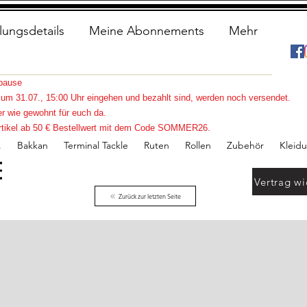
lungsdetails
Meine Abonnements
Mehr
spause
s zum 31.07., 15:00 Uhr eingehen und bezahlt sind, werden noch versendet.
r wie gewohnt für euch da.
e Artikel ab 50 € Bestellwert mit dem Code SOMMER26.
.
Bakkan
Terminal Tackle
Ruten
Rollen
Zubehör
Kleid
Vertrag wi
Zurück zur letzten Seite