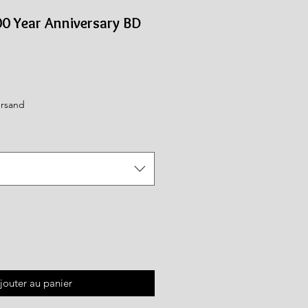
100 Year Anniversary BD
ix
romotionnel
ersand
jouter au panier