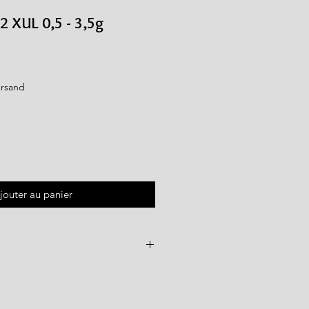
02 XUL 0,5 - 3,5g
ersand
jouter au panier
2g