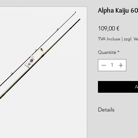
rea.com
Alpha Kaiju 6
Prix
109,00 €
TVA Incluse
|
zzgl. V
Quantité
*
A
Details
Länge 183 cm
WG 0,5-3,5 g
Rutengewicht 8