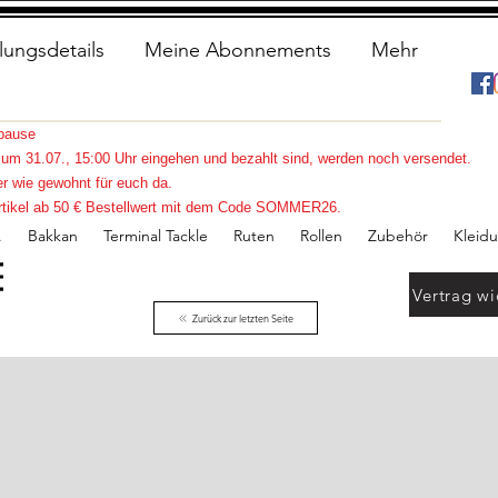
lungsdetails
Meine Abonnements
Mehr
spause
s zum 31.07., 15:00 Uhr eingehen und bezahlt sind, werden noch versendet.
r wie gewohnt für euch da.
e Artikel ab 50 € Bestellwert mit dem Code SOMMER26.
.
Bakkan
Terminal Tackle
Ruten
Rollen
Zubehör
Kleid
Vertrag wi
Zurück zur letzten Seite