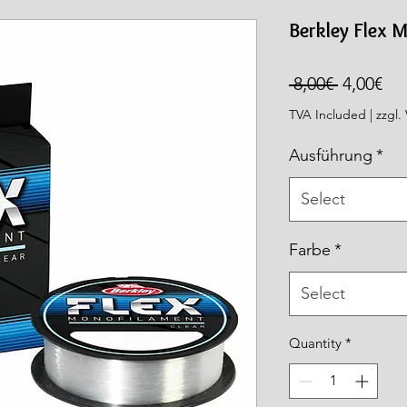
rea.com
Berkley Flex 
Regular
Sal
 8,00€ 
4,00€
Price
Pri
TVA Included
|
zzgl.
Ausführung
*
Select
Farbe
*
Select
Quantity
*