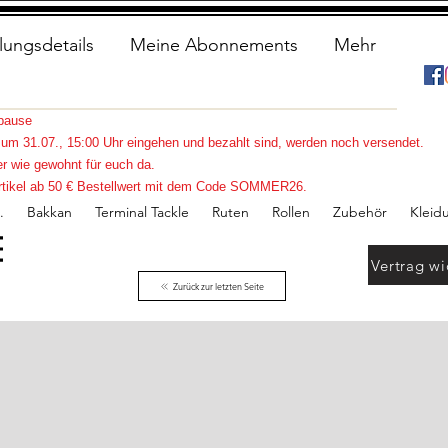
lungsdetails
Meine Abonnements
Mehr
spause
s zum 31.07., 15:00 Uhr eingehen und bezahlt sind, werden noch versendet.
r wie gewohnt für euch da.
e Artikel ab 50 € Bestellwert mit dem Code SOMMER26.
.
Bakkan
Terminal Tackle
Ruten
Rollen
Zubehör
Kleid
Vertrag wi
Zurück zur letzten Seite