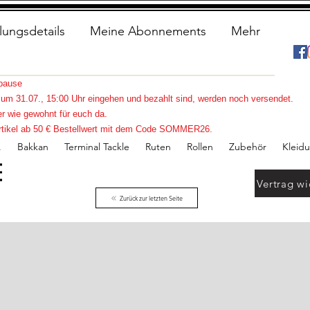
lungsdetails
Meine Abonnements
Mehr
spause
s zum 31.07., 15:00 Uhr eingehen und bezahlt sind, werden noch versendet.
r wie gewohnt für euch da.
e Artikel ab 50 € Bestellwert mit dem Code SOMMER26.
.
Bakkan
Terminal Tackle
Ruten
Rollen
Zubehör
Kleid
Vertrag wi
Zurück zur letzten Seite