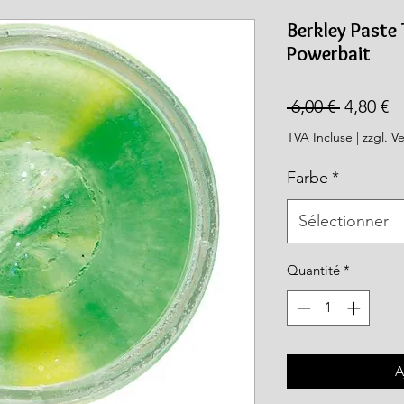
rea.com
Berkley Paste 
Powerbait
Prix
Pr
 6,00 € 
4,80 €
original
p
TVA Incluse
|
zzgl. V
Farbe
*
Sélectionner
Quantité
*
A