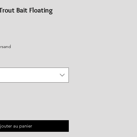
Trout Bait Floating
ix
romotionnel
ersand
jouter au panier