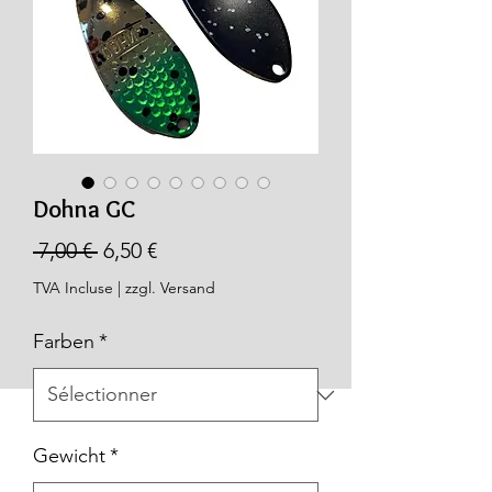
Dohna GC
Prix
Prix
 7,00 € 
6,50 €
original
promotionnel
TVA Incluse
|
zzgl. Versand
Farben
*
Gewicht
*