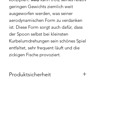
geringen Gewichts ziemlich weit
ausgeworfen werden, was seiner
aerodynamischen Form zu verdanken
ist. Diese Form sorgt auch dafür, dass
der Spoon selbst bei kleinsten
Kurbelumdrehungen sein schönes Spiel
entfaltet, sehr frequent läuft und die
zickigen Fische provoziert.
Produktsicherheit
Hersteller:
Erwin Meiris & Alexander Stakhanov
GbR FANGENSWERT
Adolf-Sültemeier-Straße 3
Widerrufsbelehrung
33813 Oerlinghausen
Deutschland
Kontakt
https://fangenswert.de