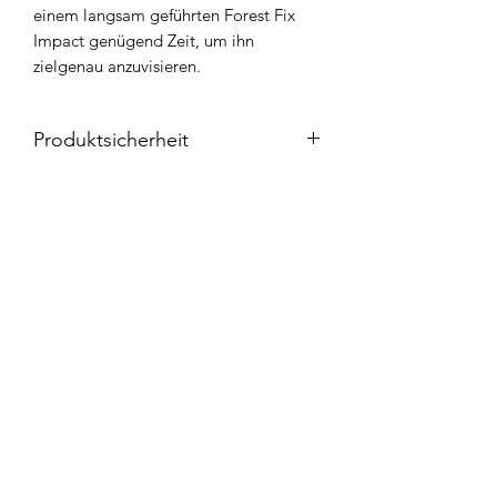
einem langsam geführten Forest Fix
Impact genügend Zeit, um ihn
zielgenau anzuvisieren.
Produktsicherheit
Produktverantwortung:
Advanced-Fishing.com
Fabian Kraft
Bahnhofstr. 71
Widerrufsbelehrung
35410 Hungen
Deutschland
Kontakt
E-Mail: info@advanced-fishing.com
AGB`s
Sicherheits- und Warnhinweise:
Vorsicht: scharfer Haken! Unsere
Impressum
Produkte sind ausschließlich fürs
Angeln bestimmt. Nicht für andere