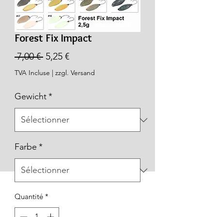
Forest Fix Impact
Prix
Prix
 7,00 € 
5,25 €
original
promotionnel
TVA Incluse
|
zzgl. Versand
Gewicht
*
Farbe
*
Quantité
*