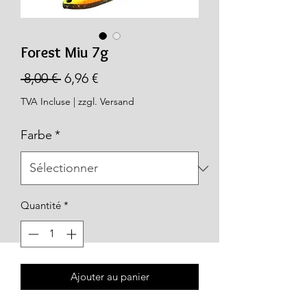
Forest Miu 7g
Prix
Prix
 8,00 € 
6,96 €
original
promotionnel
TVA Incluse
|
zzgl. Versand
Farbe
*
Quantité
*
Ajouter au panier