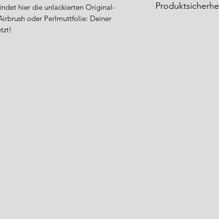
Produktsicherhe
indet hier die unlackierten Original-
rbrush oder Perlmuttfolie: Deiner
Produktverantwort
tzt!
Advanced-Fishing.
Fabian Kraft
Bahnhofstr. 71
35410 Hungen
Deutschland
E-Mail: info@advan
Sicherheits- und Wa
Vorsicht: scharfer 
ausschließlich fürs
Zwecke verwenden. 
Kindern und Hausti