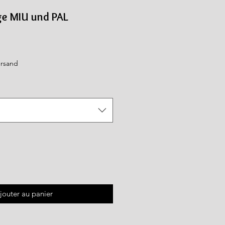
ge MIU und PAL
ersand
jouter au panier