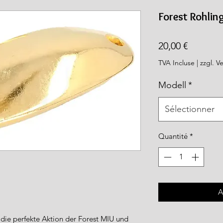
rea.com
Forest Rohlin
Prix
20,00 €
TVA Incluse
|
zzgl. V
Modell
*
Sélectionner
Quantité
*
A
f die perfekte Aktion der Forest MIU und