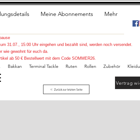
lungsdetails
Meine Abonnements
Mehr
spause
s zum 31.07., 15:00 Uhr eingehen und bezahlt sind, werden noch versendet.
r wie gewohnt für euch da.
e Artikel ab 50 € Bestellwert mit dem Code SOMMER26.
.
Bakkan
Terminal Tackle
Ruten
Rollen
Zubehör
Kleid
Vertrag wi
Zurück zur letzten Seite