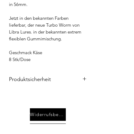
in 56mm.
Jetzt in den bekannten Farben
lieferbar, der neue Turbo Worm von
Libra Lures. in der bekannten extrem
flexiblen Gummimischung.
Geschmack Käse
8 Stk/Dose
Produktsicherheit
Hersteller / EU-Verantwortlicher:
Libra-Plast Adam Chmielowski
Ul. 3 Maja 20/J
55-200 Oława
Widerrufsbelehrung
Polen
Tel:+48 666 318 230
Kontakt
Mail: info@libralures.com