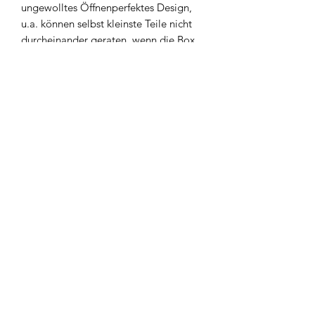
ungewolltes Öffnenperfektes Design,
u.a. können selbst kleinste Teile nicht
durcheinander geraten, wenn die Box
geschlossen istsauberste Verarbeitung
und Ausführung, keine Grate oder
sonstige
Produktionsrückständepolierte Formen
für superglatte und
verschmutzungsunempfindliche
Oberflächen.
Info: 475 x 335 x 320
Produktsichertheit
Die
Meiho Produkte
werden über
WFT
– World Fishing Tackle GmbH
als
Importeur vertrieben und entsprechen
den geltenden Qualitäts- und
Widerrufsbelehrung
Sicherheitsstandards.