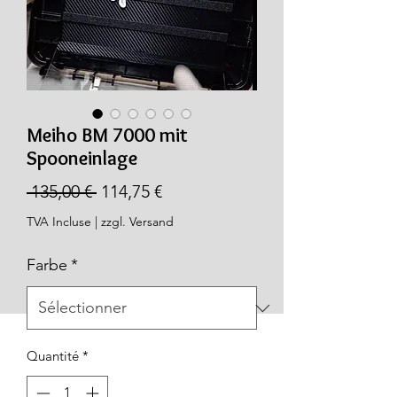
Meiho BM 7000 mit
Spooneinlage
Prix
Prix
 135,00 € 
114,75 €
original
promotionnel
TVA Incluse
|
zzgl. Versand
Farbe
*
Quantité
*