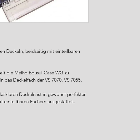
Sicherheitsstandard
Importeur / Anspre
WFT – World Fishi
Industriestraße 5
49324 Melle
Deutschland
Tel.: +49 (0) 5422 9
en Deckeln, beidseitig mit einteilbaren
E-Mail: info@wft-fi
Sicherheitshinweise
Verwenden Sie d
heit die Meiho Bousui Case WG zu
bestimmungsgem
in das Deckelfach der VS 7070, VS 7055,
angegebenen Be
Kinder sollten ke
lasklaren Deckeln ist in gewohnt perfekter
haben.
Prüfen Sie rege
t einteilbaren Fächern ausgestattet..
und tauschen Sie
Reinigen Sie di
Reinigungsmitte
scheuernde Mate
Lagern Sie die P