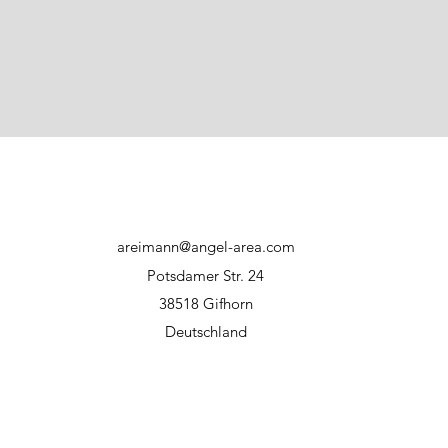
direkter Sonnene
Haftungsausschluss:
Bei unsachgemäßer
Hersteller bzw. WFT
areimann@angel-area.com
Potsdamer Str. 24
38518 Gifhorn
Deutschland