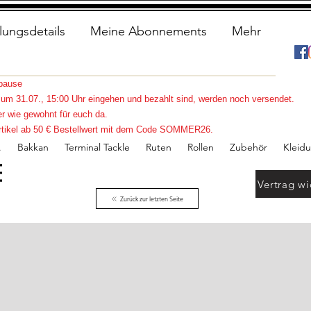
lungsdetails
Meine Abonnements
Mehr
spause
s zum 31.07., 15:00 Uhr eingehen und bezahlt sind, werden noch versendet.
r wie gewohnt für euch da.
e Artikel ab 50 € Bestellwert mit dem Code SOMMER26.
.
Bakkan
Terminal Tackle
Ruten
Rollen
Zubehör
Kleid
Vertrag wi
Zurück zur letzten Seite