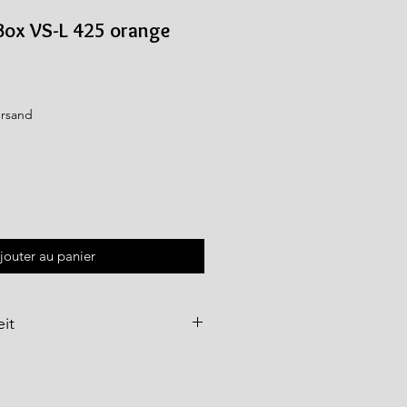
Box VS-L 425 orange
ersand
jouter au panier
it
e
werden über
WFT – World
bH
als Importeur vertrieben und
ltenden Qualitäts- und