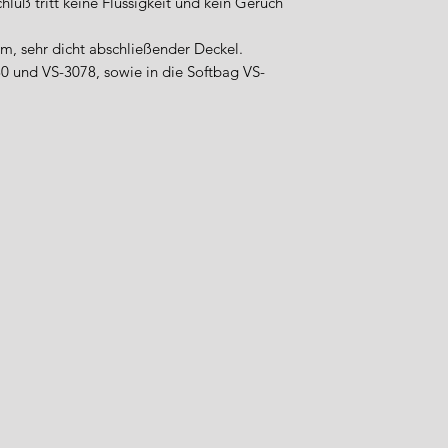
hluß tritt keine Flüssigkeit und kein Geruch
Sicherheitsstandard
Importeur / Anspre
m, sehr dicht abschließender Deckel.
WFT – World Fishi
080 und VS-3078, sowie in die Softbag VS-
Industriestraße 5
49324 Melle
Deutschland
Tel.: +49 (0) 5422 9
E-Mail: info@wft-fi
Sicherheitshinweise
Verwenden Sie d
bestimmungsgem
angegebenen Be
Kinder sollten ke
haben.
Prüfen Sie rege
und tauschen Sie
Reinigen Sie di
Reinigungsmitte
scheuernde Mate
Lagern Sie die P