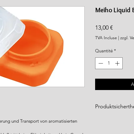
rea.com
Meiho Liquid 
Prix
13,00 €
TVA Incluse
|
zzgl. V
Quantité
*
A
Produktsicherthe
Die
Meiho Produkt
terung und Transport von aromatisierten
Fishing Tackle Gm
entsprechen den ge