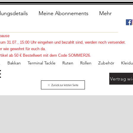
lungsdetails
Meine Abonnements
Mehr
spause
s zum 31.07., 15:00 Uhr eingehen und bezahlt sind, werden noch versendet.
r wie gewohnt für euch da.
e Artikel ab 50 € Bestellwert mit dem Code SOMMER26.
.
Bakkan
Terminal Tackle
Ruten
Rollen
Zubehör
Kleid
Vertrag wi
Zurück zur letzten Seite