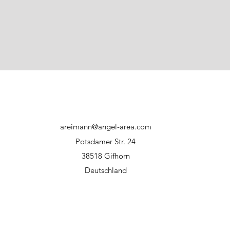
direkter Sonnene
Haftungsausschluss:
Bei unsachgemäßer
Hersteller bzw. WFT
areimann@angel-area.com
Potsdamer Str. 24
38518 Gifhorn
Deutschland