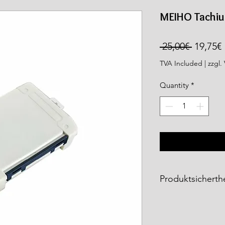
rea.com
MEIHO Tachiu
Regula
 25,00€ 
19,75€
Price
TVA Included
|
zzgl.
Quantity
*
Produktsicherthe
Die
Meiho Produkt
Fishing Tackle Gm
entsprechen den ge