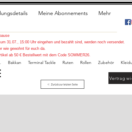
lungsdetails
Meine Abonnements
Mehr
spause
s zum 31.07., 15:00 Uhr eingehen und bezahlt sind, werden noch versendet.
r wie gewohnt für euch da.
e Artikel ab 50 € Bestellwert mit dem Code SOMMER26.
.
Bakkan
Terminal Tackle
Ruten
Rollen
Zubehör
Kleid
Vertrag wi
Zurück zur letzten Seite