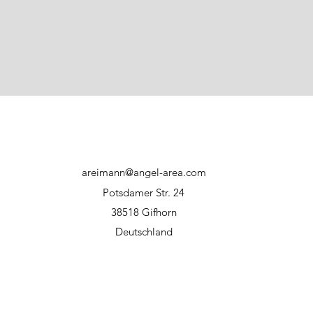
direkter Sonnene
Haftungsausschluss:
Bei unsachgemäßer
Hersteller bzw. WFT
areimann@angel-area.com
Potsdamer Str. 24
38518 Gifhorn
Deutschland