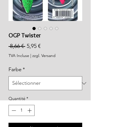
OGP Twister
Prix
Prix
 8,66 € 
5,95 €
original
promotionnel
TVA Incluse
|
zzgl. Versand
Farbe
*
Quantité
*