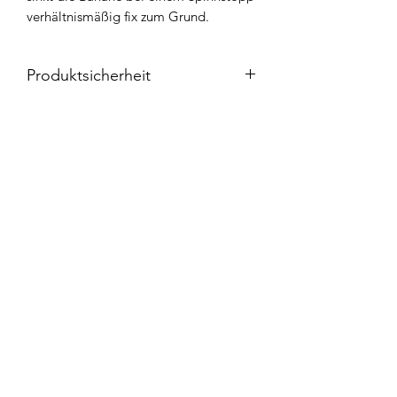
verhältnismäßig fix zum Grund.
Produktsicherheit
Herstellerinformationen und
Inverkehrbringer/Einführer folgender
Marken:
Widerrufsbelehrung
PROBAITS | customized fishing gear
GmbH
Kontakt
Alte Heerstrasse 6
53757 Sankt Augustin
Deutschland
AGB`s
support@probaits.de
Impressum
www.probaits.de
Datenschutzerklärung
Unsere Marken: