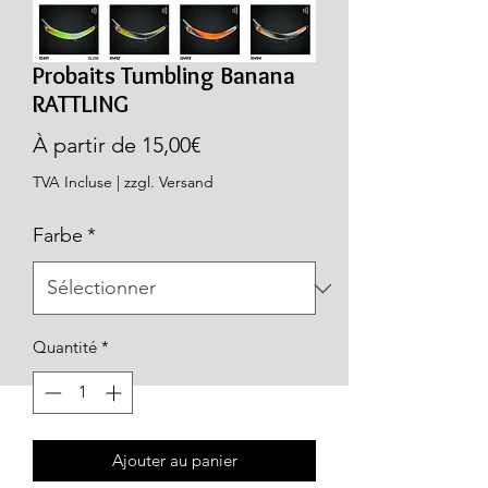
Probaits Tumbling Banana
RATTLING
Prix
À partir de
15,00€
promotionnel
TVA Incluse
|
zzgl. Versand
Farbe
*
Quantité
*
Ajouter au panier