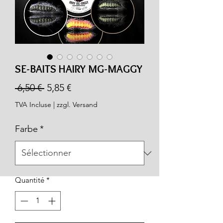
SE-BAITS HAIRY MG-MAGGY
Prix
Prix
 6,50 € 
5,85 €
original
promotionnel
TVA Incluse
|
zzgl. Versand
Farbe
*
Quantité
*