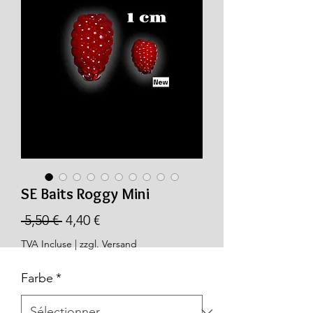
SE Baits Roggy Mini
Prix
Prix
 5,50 € 
4,40 €
original
promotionnel
TVA Incluse
|
zzgl. Versand
Farbe
*