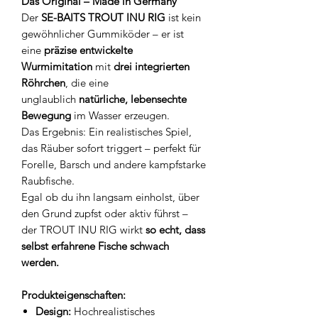
Das Original – Made in Germany
Der
SE-BAITS TROUT INU RIG
ist kein
gewöhnlicher Gummiköder – er ist
eine
präzise entwickelte
Wurmimitation
mit
drei integrierten
Röhrchen
, die eine
unglaublich
natürliche, lebensechte
Bewegung
im Wasser erzeugen.
Das Ergebnis: Ein realistisches Spiel,
das Räuber sofort triggert – perfekt für
Forelle, Barsch und andere kampfstarke
Raubfische.
Egal ob du ihn langsam einholst, über
den Grund zupfst oder aktiv führst –
der TROUT INU RIG wirkt
so echt, dass
selbst erfahrene Fische schwach
werden.
Produkteigenschaften:
Design:
Hochrealistisches