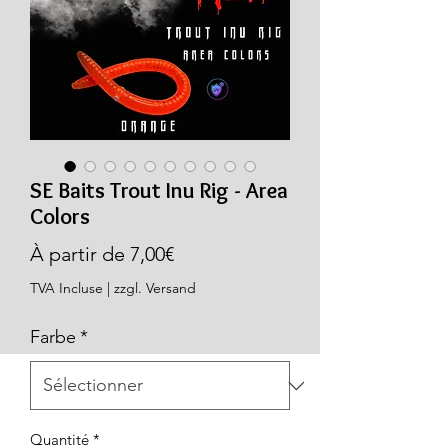
SE Baits Trout Inu Rig - Area
Colors
Prix
À partir de
7,00€
promotionnel
TVA Incluse
|
zzgl. Versand
Farbe
*
Quantité
*