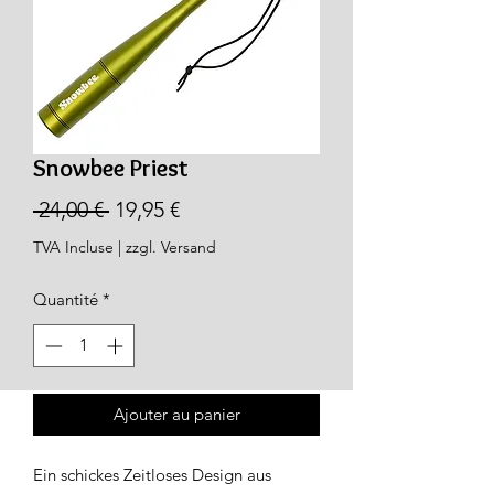
Snowbee Priest
Prix
Prix
 24,00 € 
19,95 €
original
promotionnel
TVA Incluse
|
zzgl. Versand
Quantité
*
Ajouter au panier
Ein schickes Zeitloses Design aus