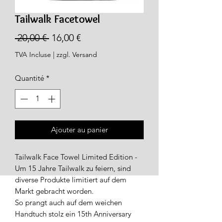
Tailwalk Facetowel
Prix
Prix
 20,00 € 
16,00 €
original
promotionnel
TVA Incluse
|
zzgl. Versand
Quantité
*
Ajouter au panier
Tailwalk Face Towel Limited Edition -
Um 15 Jahre Tailwalk zu feiern, sind
diverse Produkte limitiert auf dem
Markt gebracht worden.
So prangt auch auf dem weichen
Handtuch stolz ein 15th Anniversary