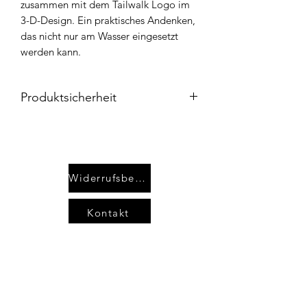
zusammen mit dem Tailwalk Logo im
3-D-Design. Ein praktisches Andenken,
das nicht nur am Wasser eingesetzt
werden kann.
Produktsicherheit
Produktverantwortung:
Advanced-Fishing.com
Fabian Kraft
Bahnhofstr. 71
Widerrufsbelehrung
35410 Hungen
Deutschland
Kontakt
E-Mail: info@advanced-fishing.com
AGB`s
Sicherheits- und Warnhinweise:
Unsere Produkte sind ausschließlich
Impressum
fürs Angeln bestimmt. Nicht für andere