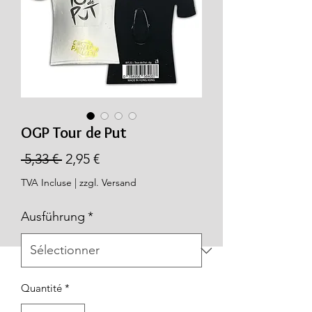
OGP Tour de Put
Prix
Prix
 5,33 € 
2,95 €
original
promotionnel
TVA Incluse
|
zzgl. Versand
Ausführung
*
Quantité
*