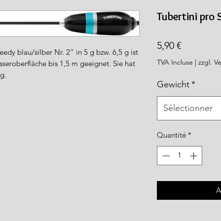
rea.com
Tubertini pro
Prix
5,90 €
dy blau/silber Nr. 2" in 5 g bzw. 6,5 g ist
TVA Incluse
|
zzgl. V
sseroberfläche bis 1,5 m geeignet. Sie hat
g.
Gewicht
*
Sélectionner
Quantité
*
A