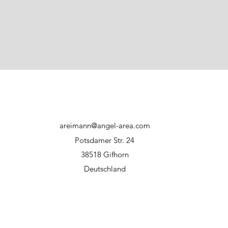
Fishing Tackle Max
39387 Oschersleben
produktsicherheit@
Verantwortlich in d
Fishing Tackle Ma
Schmiedecke - Heer
Deutschland - prod
Sicherheits- und Wa
Unsere Produkte sin
bestimmt. Nicht fu
Außerhalb der Reic
Haustieren aufbewa
areimann@angel-area.com
Kleinteile nicht für
Potsdamer Str. 24
verschlucktes Blei 
38518 Gifhorn
und zum Tod führen
Deutschland
Kindern fern. Wenn 
verschluckt wurde o
befinden, hole umg
Vorsicht, Angelhake
teilweiße über ein
dadurch äußere und