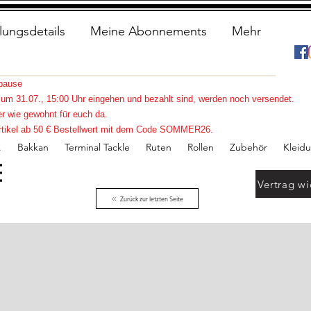
lungsdetails
Meine Abonnements
Mehr
spause
s zum 31.07., 15:00 Uhr eingehen und bezahlt sind, werden noch versendet.
r wie gewohnt für euch da.
e Artikel ab 50 € Bestellwert mit dem Code SOMMER26.
.
Bakkan
Terminal Tackle
Ruten
Rollen
Zubehör
Kleid
Vertrag wi
Zurück zur letzten Seite