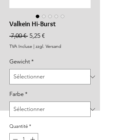
Valkein Hi-Burst
Prix
Prix
 7,00 € 
5,25 €
original
promotionnel
TVA Incluse
|
zzgl. Versand
Gewicht
*
Farbe
*
Quantité
*