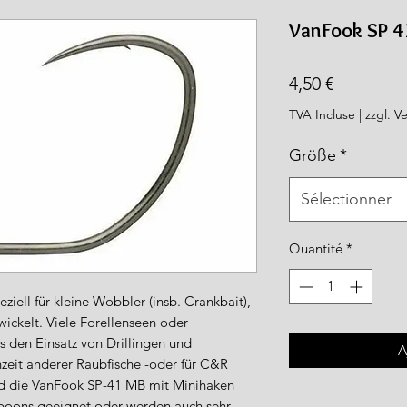
rea.com
VanFook SP 41
Prix
4,50 €
TVA Incluse
|
zzgl. V
Größe
*
Sélectionner
Quantité
*
ell für kleine Wobbler (insb. Crankbait),
wickelt. Viele Forellenseen oder
s den Einsatz von Drillingen und
A
eit anderer Raubfische -oder für C&R
nd die VanFook SP-41 MB mit Minihaken
Spoons geeignet oder werden auch sehr