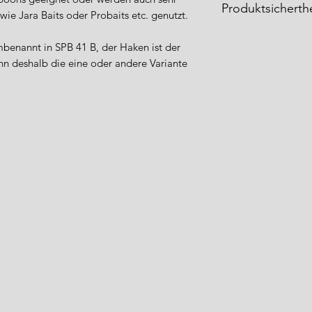
Produktsicherthe
wie Jara Baits oder Probaits etc. genutzt.
Dieses Produkt darf
enannt in SPB 41 B, der Haken ist der
vorgesehenen Verw
ann deshalb die eine oder andere Variante
Eine zweckentfremd
oder Schäden führe
Anschrift: Advanc
Deutschland
E-Mail: info@adva
Webseite: https: