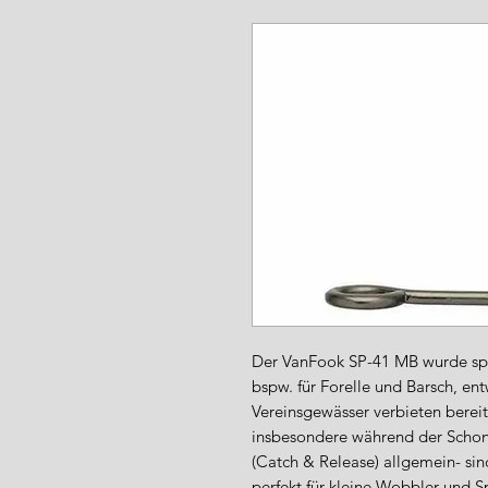
www.angel-a
Der VanFook SP-41 MB wurde spezi
bspw. für Forelle und Barsch, ent
Vereinsgewässer verbieten bereit
insbesondere während der Schonz
(Catch & Release) allgemein- si
perfekt für kleine Wobbler und 