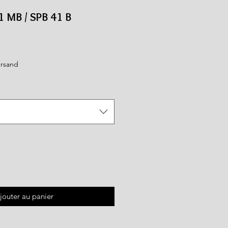
 MB / SPB 41 B
ersand
jouter au panier