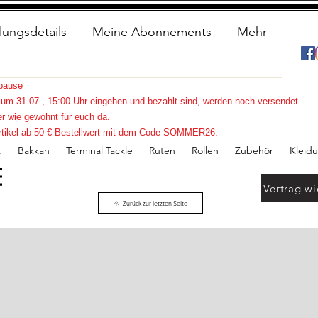
lungsdetails
Meine Abonnements
Mehr
spause
s zum 31.07., 15:00 Uhr eingehen und bezahlt sind, werden noch versendet.
r wie gewohnt für euch da.
e Artikel ab 50 € Bestellwert mit dem Code SOMMER26.
.
Bakkan
Terminal Tackle
Ruten
Rollen
Zubehör
Kleid
Vertrag wi
Zurück zur letzten Seite