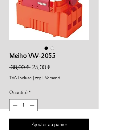
Meiho VW-2055
Prix
Prix
 38,00 € 
25,00 €
original
promotionnel
TVA Incluse
|
zzgl. Versand
Quantité
*
Ajouter au panier