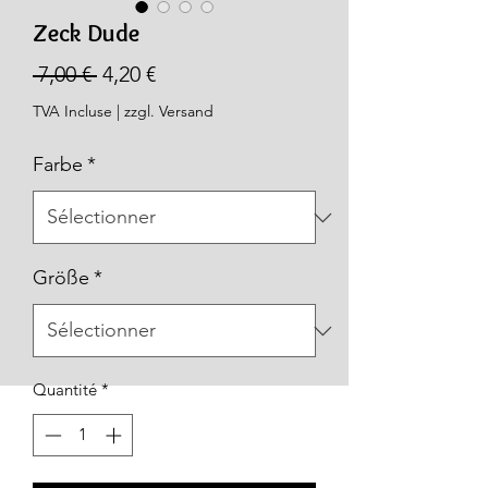
Zeck Dude
Prix
Prix
 7,00 € 
4,20 €
original
promotionnel
TVA Incluse
|
zzgl. Versand
Farbe
*
Größe
*
Quantité
*