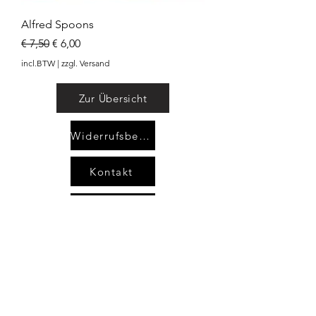
Alfred Spoons
Normale prijs
Verkoopprijs
€ 7,50
€ 6,00
incl.BTW
|
zzgl. Versand
Zur Übersicht
Widerrufsbelehrung
Kontakt
AGB`s
Impressum
Datenschutzerklärung
areimann@angel-area.com