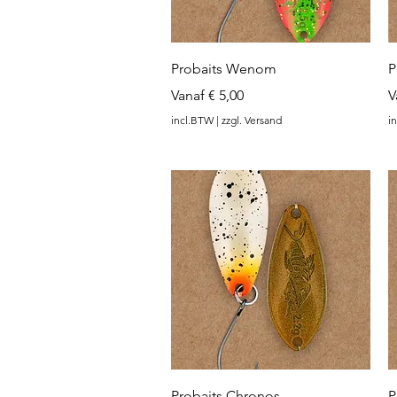
Snel overzicht
Probaits Wenom
P
Verkoopprijs
V
Vanaf
€ 5,00
V
incl.BTW
|
zzgl. Versand
i
Snel overzicht
Probaits Chronos
P