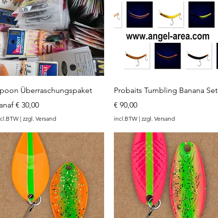
rea.com
Snel overzicht
Snel overzicht
poon Überraschungspaket
Probaits Tumbling Banana Set
erkoopprijs
Prijs
anaf
€ 30,00
€ 90,00
ncl.BTW
|
zzgl. Versand
incl.BTW
|
zzgl. Versand