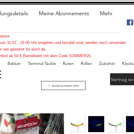
lungsdetails
Meine Abonnements
Mehr
spause
s zum 31.07., 15:00 Uhr eingehen und bezahlt sind, werden noch versendet.
r wie gewohnt für euch da.
e Artikel ab 50 € Bestellwert mit dem Code SOMMER26.
.
Bakkan
Terminal Tackle
Ruten
Rollen
Zubehör
Kleid
Vertrag wi
Zurück zur letzten Seite