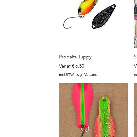
www.angel-a
Snel overzicht
Probaits Juppy
S
Verkoopprijs
V
Vanaf
€ 6,50
V
incl.BTW
|
zzgl. Versand
i