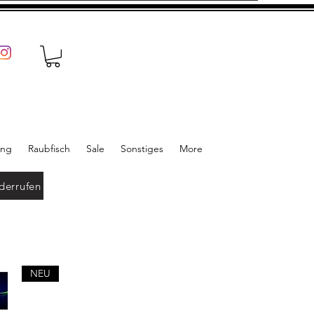
ung
Raubfisch
Sale
Sonstiges
More
derrufen
NEU