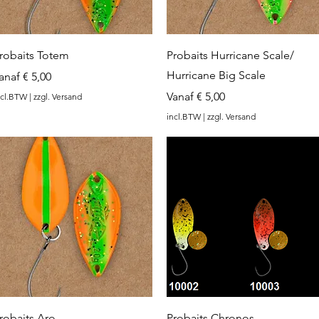
Snel overzicht
Snel overzicht
robaits Totem
Probaits Hurricane Scale/
Hurricane Big Scale
erkoopprijs
anaf
€ 5,00
Verkoopprijs
Vanaf
€ 5,00
ncl.BTW
|
zzgl. Versand
incl.BTW
|
zzgl. Versand
Snel overzicht
Snel overzicht
robaits Aro
Probaits Chronos