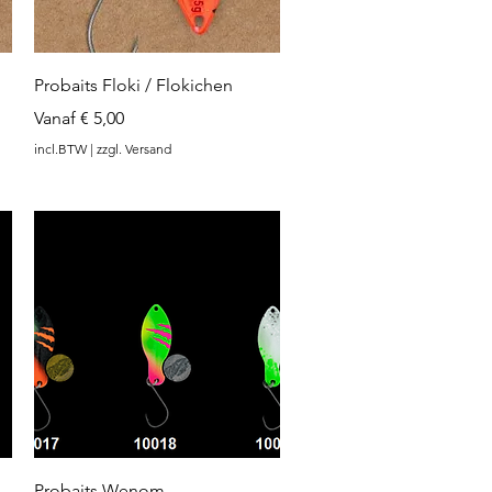
Snel overzicht
Probaits Floki / Flokichen
Verkoopprijs
Vanaf
€ 5,00
incl.BTW
|
zzgl. Versand
Snel overzicht
Probaits Wenom