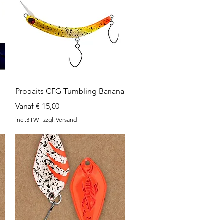
Snel overzicht
Probaits CFG Tumbling Banana
Verkoopprijs
Vanaf
€ 15,00
incl.BTW
|
zzgl. Versand