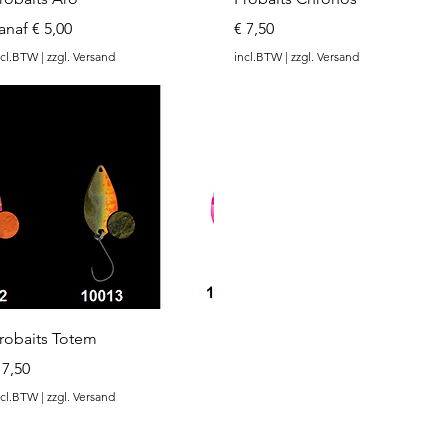
erkoopprijs
Prijs
anaf
€ 5,00
€ 7,50
ncl.BTW
|
zzgl. Versand
incl.BTW
|
zzgl. Versand
Snel overzicht
robaits Totem
rijs
 7,50
ncl.BTW
|
zzgl. Versand