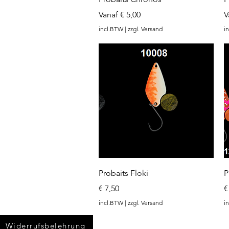
Verkoopprijs
V
Vanaf
€ 5,00
V
incl.BTW
|
zzgl. Versand
i
Snel overzicht
Probaits Floki
P
Prijs
P
€ 7,50
€
incl.BTW
|
zzgl. Versand
i
Widerrufsbelehrung