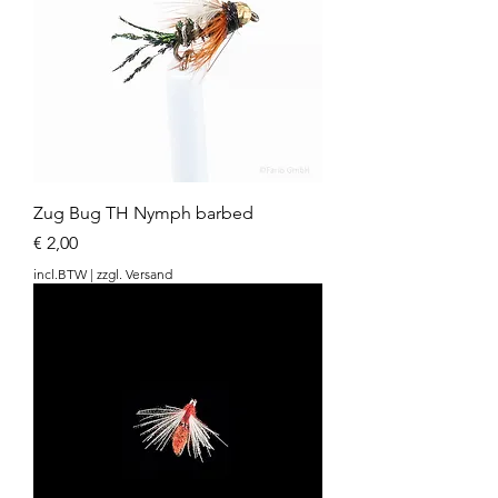
Zug Bug TH Nymph barbed
Prijs
€ 2,00
incl.BTW
|
zzgl. Versand