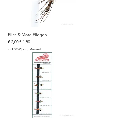
Flies & More Fliegen
Normale prijs
Verkoopprijs
€ 2,00
€ 1,80
incl.BTW
|
zzgl. Versand