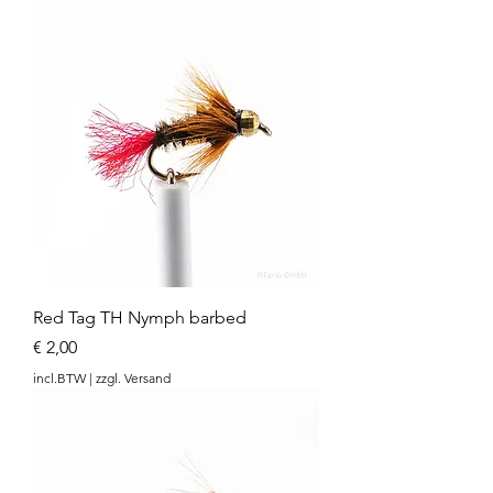
Red Tag TH Nymph barbed
Prijs
€ 2,00
incl.BTW
|
zzgl. Versand