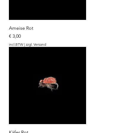
Ameise Rot
Prijs
€ 3,00
incl.BTW
|
zzgl. Versand
Käfer Rot