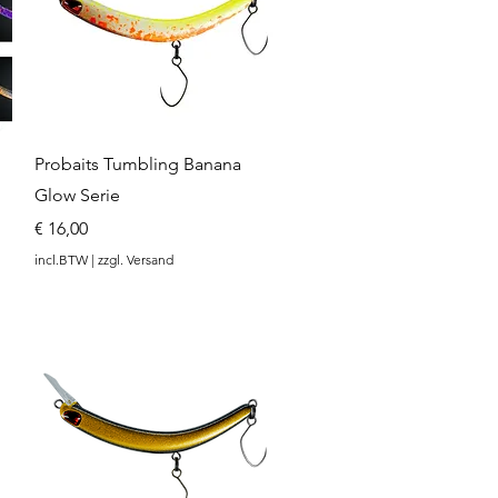
Snel overzicht
Probaits Tumbling Banana
Glow Serie
Prijs
€ 16,00
incl.BTW
|
zzgl. Versand