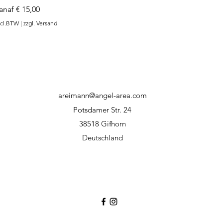
erkoopprijs
anaf
€ 15,00
ncl.BTW
|
zzgl. Versand
areimann@angel-area.com
Potsdamer Str. 24
38518 Gifhorn
Deutschland