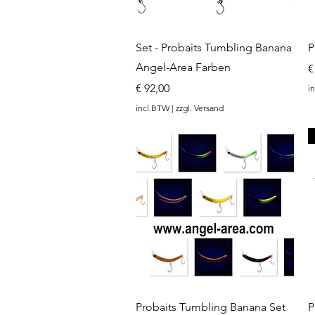
Snel overzicht
Set - Probaits Tumbling Banana
P
Angel-Area Farben
P
€
Prijs
€ 92,00
i
incl.BTW
|
zzgl. Versand
Snel overzicht
Probaits Tumbling Banana Set
P