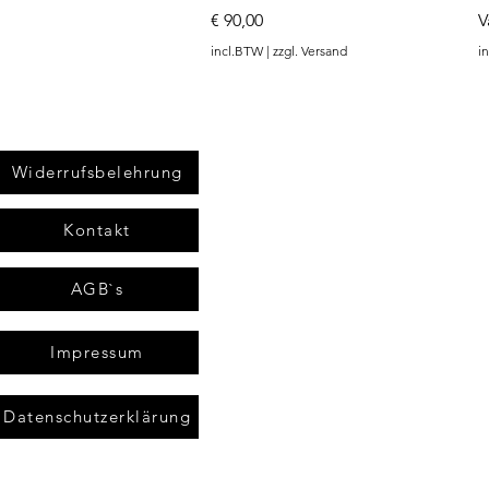
Prijs
V
€ 90,00
V
incl.BTW
|
zzgl. Versand
i
Widerrufsbelehrung
Kontakt
AGB`s
Impressum
Datenschutzerklärung