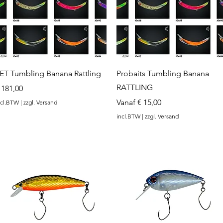
rea.com
Snel overzicht
Snel overzicht
ET Tumbling Banana Rattling
Probaits Tumbling Banana
RATTLING
rijs
 181,00
Verkoopprijs
Vanaf
€ 15,00
ncl.BTW
|
zzgl. Versand
incl.BTW
|
zzgl. Versand