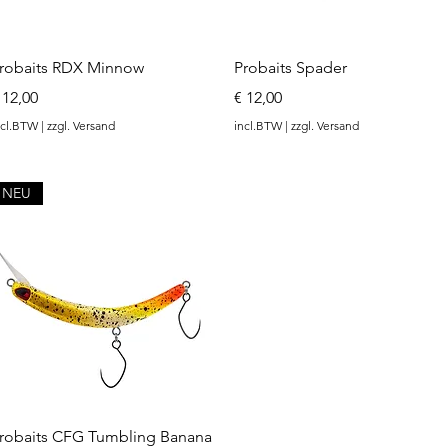
Snel overzicht
Snel overzicht
robaits RDX Minnow
Probaits Spader
rijs
Prijs
 12,00
€ 12,00
ncl.BTW
|
zzgl. Versand
incl.BTW
|
zzgl. Versand
NEU
Snel overzicht
robaits CFG Tumbling Banana