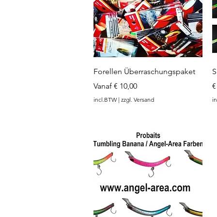
www.angel-a
Snel overzicht
Forellen Überraschungspaket
S
Verkoopprijs
P
Vanaf
€ 10,00
€
incl.BTW
|
zzgl. Versand
i