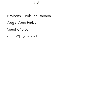
Snel overzicht
Probaits Tumbling Banana
Angel Area Farben
Verkoopprijs
Vanaf
€ 15,00
incl.BTW
|
zzgl. Versand