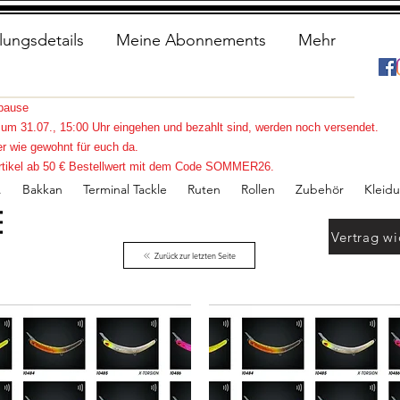
lungsdetails
Meine Abonnements
Mehr
spause
s zum 31.07., 15:00 Uhr eingehen und bezahlt sind, werden noch versendet.
r wie gewohnt für euch da.
e Artikel ab 50 € Bestellwert mit dem Code SOMMER26.
.
Bakkan
Terminal Tackle
Ruten
Rollen
Zubehör
Kleid
Vertrag wi
Zurück zur letzten Seite