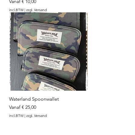
Verkoopprijs
Vanaf
€ 10,00
incl.BTW
|
zzgl. Versand
Waterland Spoonwallet
Verkoopprijs
Vanaf
€ 25,00
incl.BTW
|
zzgl. Versand